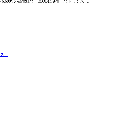
.600Vの高電圧で一旦QBに受電してトランス …
ス！